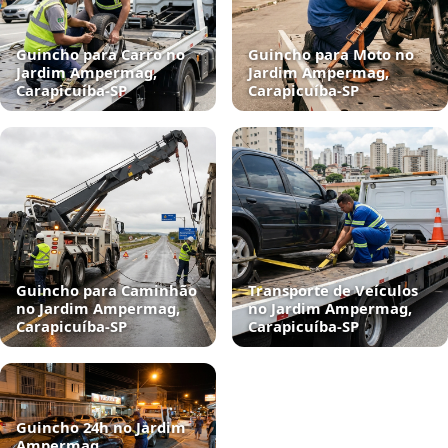
Guincho para Carro no
Guincho para Moto no
Jardim Ampermag,
Jardim Ampermag,
Carapicuíba‑SP
Carapicuíba‑SP
Guincho para Caminhão
Transporte de Veículos
no Jardim Ampermag,
no Jardim Ampermag,
Carapicuíba‑SP
Carapicuíba‑SP
Guincho 24h no Jardim
Ampermag,