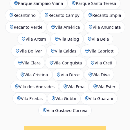
Parque Sampaio Viana
Parque Santa Teresa
Recantinho
Recanto Campy
Recanto Impla
Recanto Verde
Vila América
Vila Anunciata
Vila Artem
Vila Balog
Vila Bela
Vila Bolivar
Vila Caldas
Vila Capriotti
Vila Clara
Vila Conquista
Vila Creti
Vila Cristina
Vila Dirce
Vila Diva
Vila dos Andrades
Vila Ema
Vila Ester
Vila Freitas
Vila Gobbi
Vila Guarani
Vila Gustavo Correia