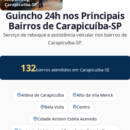
Carapicuíba‑SP
Guincho 24h nos Principais
Bairros de Carapicuíba‑SP
Serviço de reboque e assistência veicular nos bairros de
Carapicuíba‑SP.
132
bairros atendidos em
Carapicuíba
-
SE
Aldeia de Carapicuíba
Alto da Vila Menck
Bela Vista
Centro
Cidade Ariston Estela Azevedo