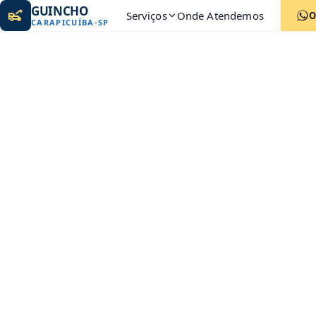
GUINCHO
Serviços
Onde Atendemos
O
CARAPICUÍBA
-
SP