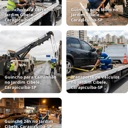
Guincho para Carro no
Guincho para Moto no
Jardim Cibele,
Jardim Cibele,
Carapicuíba‑SP
Carapicuíba‑SP
Guincho para Caminhão
Transporte de Veículos
no Jardim Cibele,
no Jardim Cibele,
Carapicuíba‑SP
Carapicuíba‑SP
Guincho 24h no Jardim
Cibele, Carapicuíba‑SP