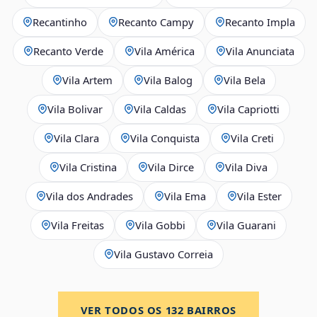
Recantinho
Recanto Campy
Recanto Impla
Recanto Verde
Vila América
Vila Anunciata
Vila Artem
Vila Balog
Vila Bela
Vila Bolivar
Vila Caldas
Vila Capriotti
Vila Clara
Vila Conquista
Vila Creti
Vila Cristina
Vila Dirce
Vila Diva
Vila dos Andrades
Vila Ema
Vila Ester
Vila Freitas
Vila Gobbi
Vila Guarani
Vila Gustavo Correia
VER TODOS OS
132
BAIRROS