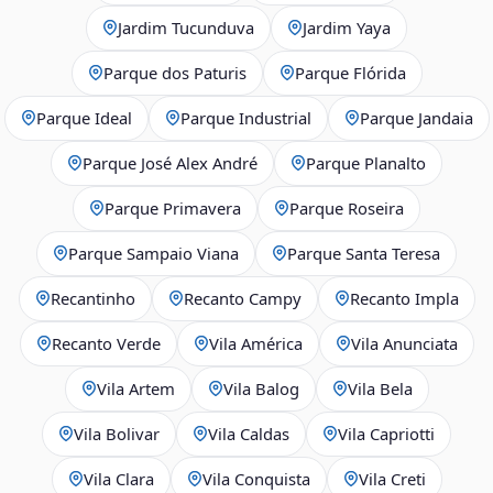
Jardim Tucunduva
Jardim Yaya
Parque dos Paturis
Parque Flórida
Parque Ideal
Parque Industrial
Parque Jandaia
Parque José Alex André
Parque Planalto
Parque Primavera
Parque Roseira
Parque Sampaio Viana
Parque Santa Teresa
Recantinho
Recanto Campy
Recanto Impla
Recanto Verde
Vila América
Vila Anunciata
Vila Artem
Vila Balog
Vila Bela
Vila Bolivar
Vila Caldas
Vila Capriotti
Vila Clara
Vila Conquista
Vila Creti