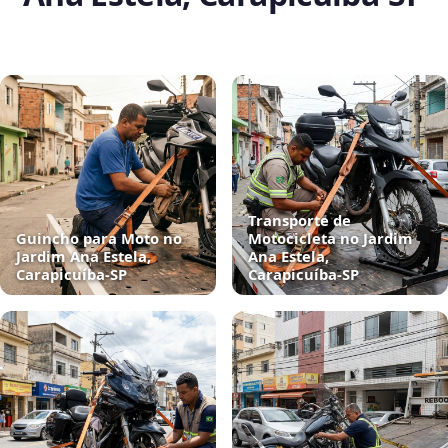
Transporte de
Guincho para Moto no
Motocicleta no Jardim
Jardim Ana Estela,
Ana Estela,
Carapicuíba‑SP
Carapicuíba‑SP