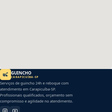
GUINCHO
CARAPICUÍBA
-
SP
Serviços de guincho 24h e reboque com
atendimento em
Carapicuíba
-
SP
.
Profissionais qualificados, orçamento sem
compromisso e agilidade no atendimento.