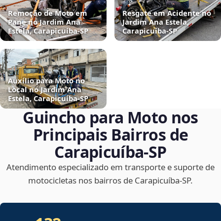
Remoção de Moto em
Resgate em Acidente no
Pane no Jardim Ana
Jardim Ana Estela,
Estela, Carapicuíba‑SP
Carapicuíba‑SP
Auxílio para Moto no
Local no Jardim Ana
Estela, Carapicuíba‑SP
Guincho para Moto nos
Principais Bairros de
Carapicuíba‑SP
Atendimento especializado em transporte e suporte de
motocicletas nos bairros de Carapicuíba‑SP.