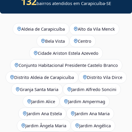
132
bairros atendidos em
Carapicuíba
-
SE
Aldeia de Carapicuíba
Alto da Vila Menck
Bela Vista
Centro
Cidade Ariston Estela Azevedo
Conjunto Habitacional Presidente Castelo Branco
Distrito Aldeia de Carapicuíba
Distrito Vila Dirce
Granja Santa Maria
Jardim Alfredo Soncini
Jardim Alice
Jardim Ampermag
Jardim Ana Estela
Jardim Ana Maria
Jardim Ângela Maria
Jardim Angélica