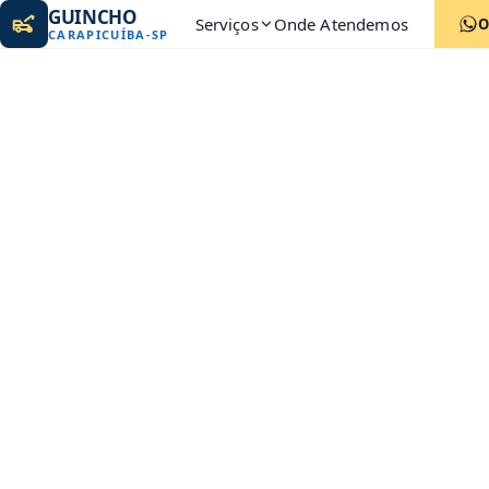
GUINCHO
Serviços
Onde Atendemos
O
CARAPICUÍBA
-
SP