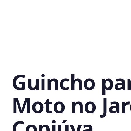
Guincho pa
Moto no Ja
Copiúva,