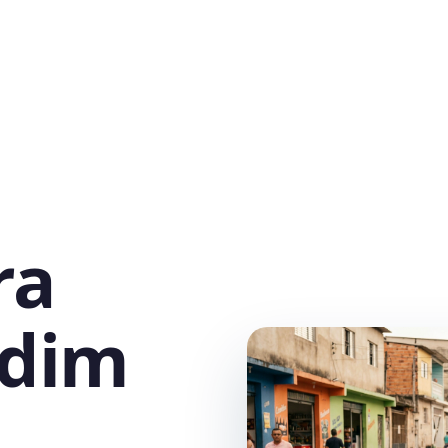
ra
rdim