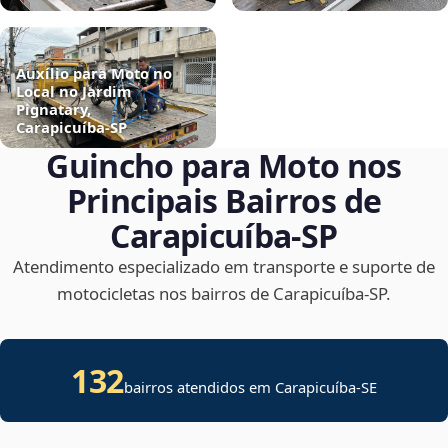
Auxílio para Moto no
Local no Jardim
Pignatary,
Carapicuíba‑SP
Guincho para Moto nos
Principais Bairros de
Carapicuíba‑SP
Atendimento especializado em transporte e suporte de
motocicletas nos bairros de Carapicuíba‑SP.
132
bairros atendidos em
Carapicuíba
-
SE