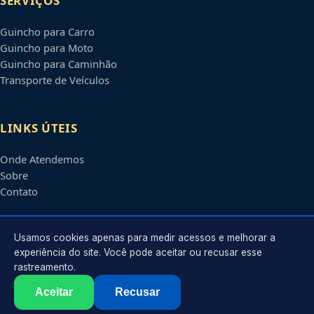
SERVIÇOS
Guincho para Carro
Guincho para Moto
Guincho para Caminhão
Transporte de Veículos
LINKS ÚTEIS
Onde Atendemos
Sobre
Contato
CONTATO
Usamos cookies apenas para medir acessos e melhorar a
experiência do site. Você pode aceitar ou recusar esse
rastreamento.
Atendimento em
Carapicuíba
-
SP
e regiões parceiras
contato@guinchoscarapicuiba.com.br
Aceitar
Recusar
©
2026
Guincho em
Carapicuíba
-
SP
. Todos os direitos reservados.