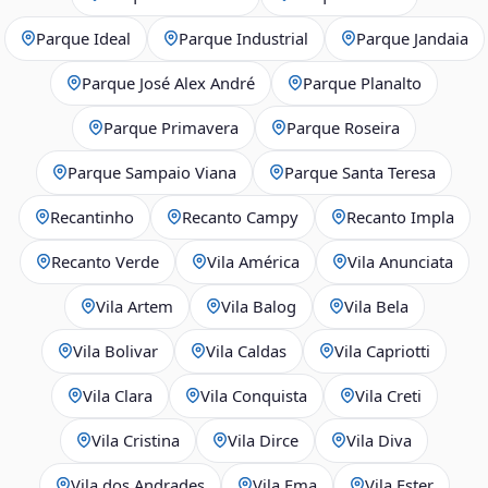
Parque Ideal
Parque Industrial
Parque Jandaia
Parque José Alex André
Parque Planalto
Parque Primavera
Parque Roseira
Parque Sampaio Viana
Parque Santa Teresa
Recantinho
Recanto Campy
Recanto Impla
Recanto Verde
Vila América
Vila Anunciata
Vila Artem
Vila Balog
Vila Bela
Vila Bolivar
Vila Caldas
Vila Capriotti
Vila Clara
Vila Conquista
Vila Creti
Vila Cristina
Vila Dirce
Vila Diva
Vila dos Andrades
Vila Ema
Vila Ester