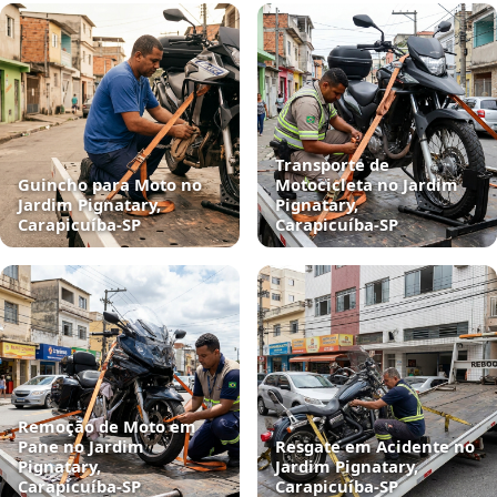
Transporte de
Guincho para Moto no
Motocicleta no Jardim
Jardim Pignatary,
Pignatary,
Carapicuíba‑SP
Carapicuíba‑SP
Remoção de Moto em
Pane no Jardim
Resgate em Acidente no
Pignatary,
Jardim Pignatary,
Carapicuíba‑SP
Carapicuíba‑SP