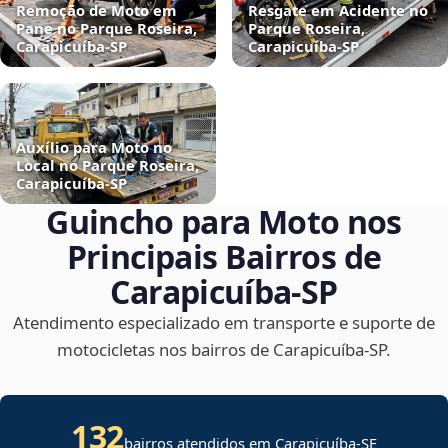
Remoção de Moto em
Resgate em Acidente no
Pane no Parque Roseira,
Parque Roseira,
Carapicuíba‑SP
Carapicuíba‑SP
Auxílio para Moto no
Local no Parque Roseira,
Carapicuíba‑SP
Guincho para Moto nos
Principais Bairros de
Carapicuíba‑SP
Atendimento especializado em transporte e suporte de
motocicletas nos bairros de Carapicuíba‑SP.
132
bairros atendidos em
Carapicuíba
-
SE