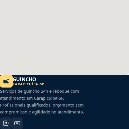
GUINCHO
CARAPICUÍBA
-
SP
Serviços de guincho 24h e reboque com
atendimento em
Carapicuíba
-
SP
.
Profissionais qualificados, orçamento sem
compromisso e agilidade no atendimento.