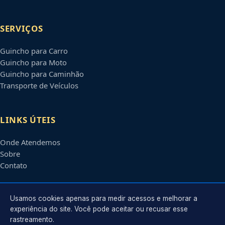
SERVIÇOS
Guincho para Carro
Guincho para Moto
Guincho para Caminhão
Transporte de Veículos
LINKS ÚTEIS
Onde Atendemos
Sobre
Contato
CONTATO
Usamos cookies apenas para medir acessos e melhorar a
experiência do site. Você pode aceitar ou recusar esse
rastreamento.
Atendimento em
Carapicuíba
-
SP
e regiões parceiras