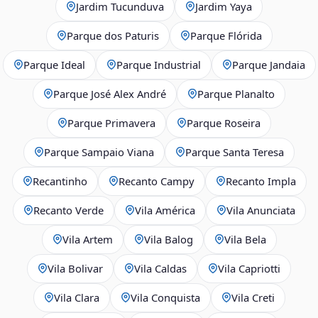
Jardim Tucunduva
Jardim Yaya
Parque dos Paturis
Parque Flórida
Parque Ideal
Parque Industrial
Parque Jandaia
Parque José Alex André
Parque Planalto
Parque Primavera
Parque Roseira
Parque Sampaio Viana
Parque Santa Teresa
Recantinho
Recanto Campy
Recanto Impla
Recanto Verde
Vila América
Vila Anunciata
Vila Artem
Vila Balog
Vila Bela
Vila Bolivar
Vila Caldas
Vila Capriotti
Vila Clara
Vila Conquista
Vila Creti