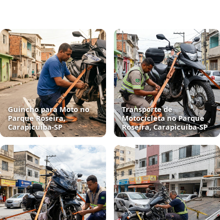
Guincho para Moto no
Transporte de
Parque Roseira,
Motocicleta no Parque
Carapicuíba‑SP
Roseira, Carapicuíba‑SP