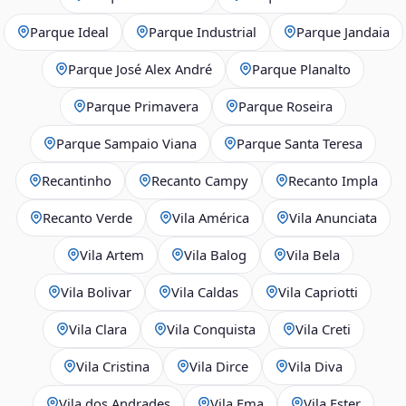
Parque Ideal
Parque Industrial
Parque Jandaia
Parque José Alex André
Parque Planalto
Parque Primavera
Parque Roseira
Parque Sampaio Viana
Parque Santa Teresa
Recantinho
Recanto Campy
Recanto Impla
Recanto Verde
Vila América
Vila Anunciata
Vila Artem
Vila Balog
Vila Bela
Vila Bolivar
Vila Caldas
Vila Capriotti
Vila Clara
Vila Conquista
Vila Creti
Vila Cristina
Vila Dirce
Vila Diva
Vila dos Andrades
Vila Ema
Vila Ester