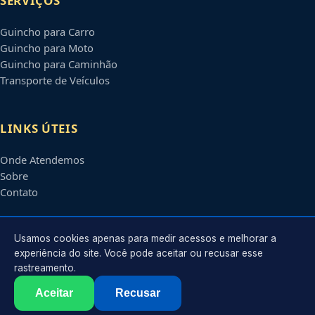
SERVIÇOS
Guincho para Carro
Guincho para Moto
Guincho para Caminhão
Transporte de Veículos
LINKS ÚTEIS
Onde Atendemos
Sobre
Contato
CONTATO
Usamos cookies apenas para medir acessos e melhorar a
experiência do site. Você pode aceitar ou recusar esse
rastreamento.
Atendimento em
Carapicuíba
-
SP
e regiões parceiras
contato@guinchoscarapicuiba.com.br
Aceitar
Recusar
©
2026
Guincho em
Carapicuíba
-
SP
. Todos os direitos reservados.