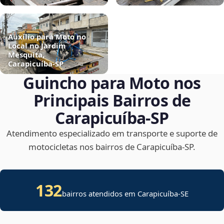
Auxílio para Moto no
Local no Jardim
Mesquita,
Carapicuíba‑SP
Guincho para Moto nos
Principais Bairros de
Carapicuíba‑SP
Atendimento especializado em transporte e suporte de
motocicletas nos bairros de Carapicuíba‑SP.
132
bairros atendidos em
Carapicuíba
-
SE