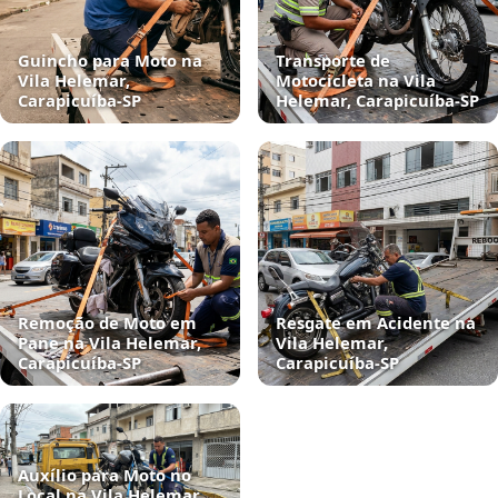
Guincho para Moto na
Transporte de
Vila Helemar,
Motocicleta na Vila
Carapicuíba‑SP
Helemar, Carapicuíba‑SP
Remoção de Moto em
Resgate em Acidente na
Pane na Vila Helemar,
Vila Helemar,
Carapicuíba‑SP
Carapicuíba‑SP
Auxílio para Moto no
Local na Vila Helemar,