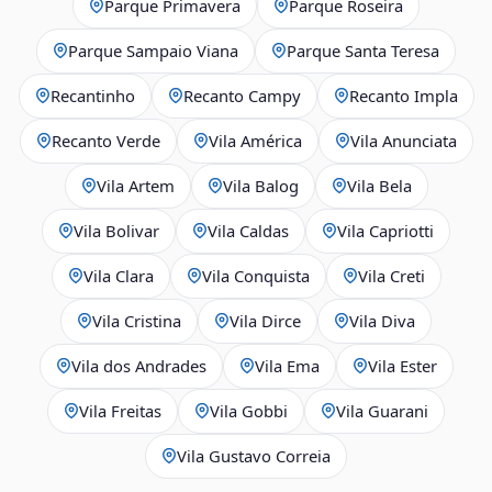
Parque Primavera
Parque Roseira
Parque Sampaio Viana
Parque Santa Teresa
Recantinho
Recanto Campy
Recanto Impla
Recanto Verde
Vila América
Vila Anunciata
Vila Artem
Vila Balog
Vila Bela
Vila Bolivar
Vila Caldas
Vila Capriotti
Vila Clara
Vila Conquista
Vila Creti
Vila Cristina
Vila Dirce
Vila Diva
Vila dos Andrades
Vila Ema
Vila Ester
Vila Freitas
Vila Gobbi
Vila Guarani
Vila Gustavo Correia