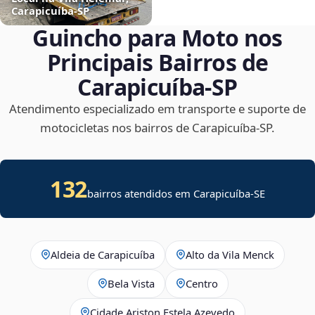
Carapicuíba‑SP
Guincho para Moto nos
Principais Bairros de
Carapicuíba‑SP
Atendimento especializado em transporte e suporte de
motocicletas nos bairros de Carapicuíba‑SP.
132
bairros atendidos em
Carapicuíba
-
SE
Aldeia de Carapicuíba
Alto da Vila Menck
Bela Vista
Centro
Cidade Ariston Estela Azevedo