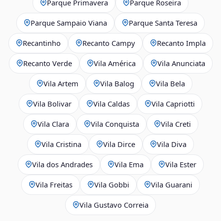
Parque Primavera
Parque Roseira
Parque Sampaio Viana
Parque Santa Teresa
Recantinho
Recanto Campy
Recanto Impla
Recanto Verde
Vila América
Vila Anunciata
Vila Artem
Vila Balog
Vila Bela
Vila Bolivar
Vila Caldas
Vila Capriotti
Vila Clara
Vila Conquista
Vila Creti
Vila Cristina
Vila Dirce
Vila Diva
Vila dos Andrades
Vila Ema
Vila Ester
Vila Freitas
Vila Gobbi
Vila Guarani
Vila Gustavo Correia