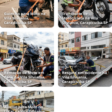
Guincho para Moto na
Transporte de
Vila Silviania,
Motocicleta na Vila
Carapicuíba‑SP
Silviania, Carapicuíba‑SP
Remoção de Moto em
Resgate em Acidente na
Pane na Vila Silviania,
Vila Silviania,
Carapicuíba‑SP
Carapicuíba‑SP
Auxílio para Moto no
Local na Vila Silviania,