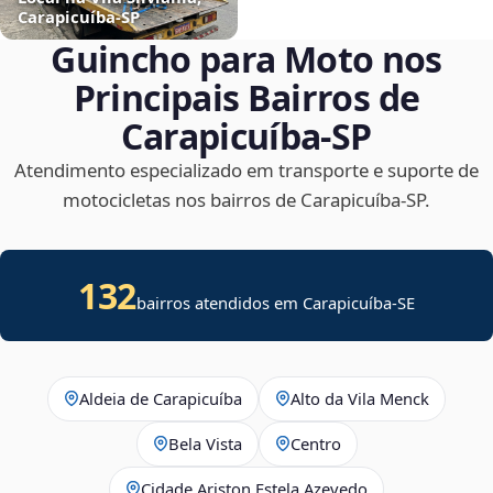
Carapicuíba‑SP
Guincho para Moto nos
Principais Bairros de
Carapicuíba‑SP
Atendimento especializado em transporte e suporte de
motocicletas nos bairros de Carapicuíba‑SP.
132
bairros atendidos em
Carapicuíba
-
SE
Aldeia de Carapicuíba
Alto da Vila Menck
Bela Vista
Centro
Cidade Ariston Estela Azevedo