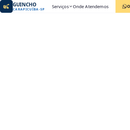
GUINCHO
Serviços
Onde Atendemos
O
CARAPICUÍBA
-
SP