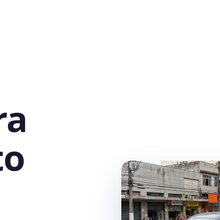
ra
to