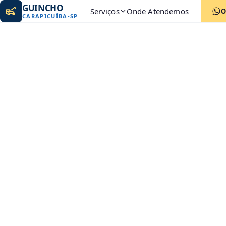
GUINCHO
Serviços
Onde Atendemos
O
CARAPICUÍBA
-
SP