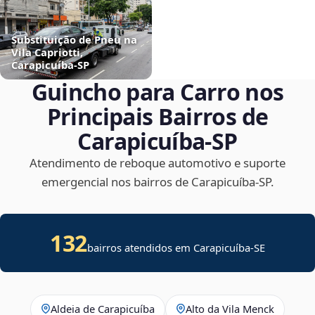
Substituição de Pneu na
Vila Capriotti,
Carapicuíba‑SP
Guincho para Carro nos
Principais Bairros de
Carapicuíba‑SP
Atendimento de reboque automotivo e suporte
emergencial nos bairros de Carapicuíba‑SP.
132
bairros atendidos em
Carapicuíba
-
SE
Aldeia de Carapicuíba
Alto da Vila Menck