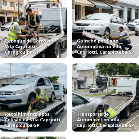
Reboque de Carro na
Guincho por Pane
Vila Capriotti,
Automotiva na Vila
Carapicuíba‑SP
Capriotti, Carapicuíba‑SP
Recolhimento após
Transporte de
Colisão na Vila Capriotti,
Automóvel na Vila
Carapicuíba‑SP
Capriotti, Carapicuíba‑SP