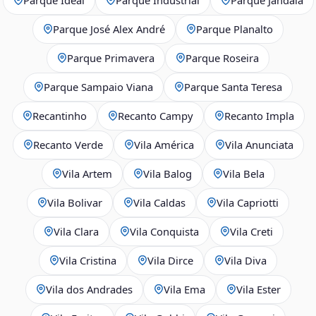
Parque José Alex André
Parque Planalto
Parque Primavera
Parque Roseira
Parque Sampaio Viana
Parque Santa Teresa
Recantinho
Recanto Campy
Recanto Impla
Recanto Verde
Vila América
Vila Anunciata
Vila Artem
Vila Balog
Vila Bela
Vila Bolivar
Vila Caldas
Vila Capriotti
Vila Clara
Vila Conquista
Vila Creti
Vila Cristina
Vila Dirce
Vila Diva
Vila dos Andrades
Vila Ema
Vila Ester