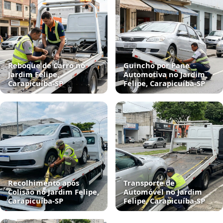
Reboque de Carro no
Guincho por Pane
Jardim Felipe,
Automotiva no Jardim
Carapicuíba‑SP
Felipe, Carapicuíba‑SP
Recolhimento após
Transporte de
Colisão no Jardim Felipe,
Automóvel no Jardim
Carapicuíba‑SP
Felipe, Carapicuíba‑SP