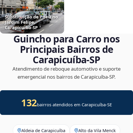
Substituição de Pneu no
Jardim Felipe,
Carapicuíba‑SP
Guincho para Carro nos
Principais Bairros de
Carapicuíba‑SP
Atendimento de reboque automotivo e suporte
emergencial nos bairros de Carapicuíba‑SP.
132
bairros atendidos em
Carapicuíba
-
SE
Aldeia de Carapicuíba
Alto da Vila Menck