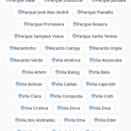
Parque José Alex André
Parque Planalto
Parque Primavera
Parque Roseira
Parque Sampaio Viana
Parque Santa Teresa
Recantinho
Recanto Campy
Recanto Impla
Recanto Verde
Vila América
Vila Anunciata
Vila Artem
Vila Balog
Vila Bela
Vila Bolivar
Vila Caldas
Vila Capriotti
Vila Clara
Vila Conquista
Vila Creti
Vila Cristina
Vila Dirce
Vila Diva
Vila dos Andrades
Vila Ema
Vila Ester