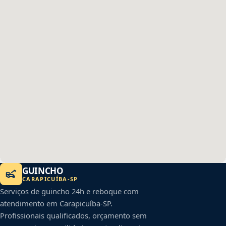
GUINCHO
CARAPICUÍBA
-
SP
Serviços de guincho 24h e reboque com
atendimento em
Carapicuíba
-
SP
.
Profissionais qualificados, orçamento sem