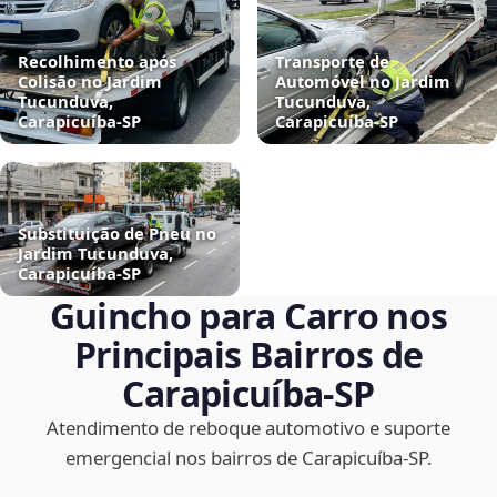
Recolhimento após
Transporte de
Colisão no Jardim
Automóvel no Jardim
Tucunduva,
Tucunduva,
Carapicuíba‑SP
Carapicuíba‑SP
Substituição de Pneu no
Jardim Tucunduva,
Carapicuíba‑SP
Guincho para Carro nos
Principais Bairros de
Carapicuíba‑SP
Atendimento de reboque automotivo e suporte
emergencial nos bairros de Carapicuíba‑SP.