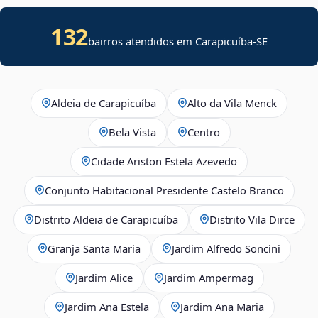
132
bairros atendidos em
Carapicuíba
-
SE
Aldeia de Carapicuíba
Alto da Vila Menck
Bela Vista
Centro
Cidade Ariston Estela Azevedo
Conjunto Habitacional Presidente Castelo Branco
Distrito Aldeia de Carapicuíba
Distrito Vila Dirce
Granja Santa Maria
Jardim Alfredo Soncini
Jardim Alice
Jardim Ampermag
Jardim Ana Estela
Jardim Ana Maria