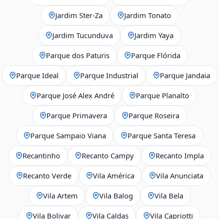
Jardim Ster‑Za
Jardim Tonato
Jardim Tucunduva
Jardim Yaya
Parque dos Paturis
Parque Flórida
Parque Ideal
Parque Industrial
Parque Jandaia
Parque José Alex André
Parque Planalto
Parque Primavera
Parque Roseira
Parque Sampaio Viana
Parque Santa Teresa
Recantinho
Recanto Campy
Recanto Impla
Recanto Verde
Vila América
Vila Anunciata
Vila Artem
Vila Balog
Vila Bela
Vila Bolivar
Vila Caldas
Vila Capriotti