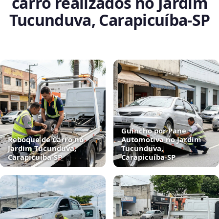
carro realizados no Jardim
Tucunduva, Carapicuíba‑SP
Guincho por Pane
Reboque de Carro no
Automotiva no Jardim
Jardim Tucunduva,
Tucunduva,
Carapicuíba‑SP
Carapicuíba‑SP