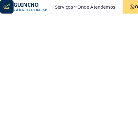
GUINCHO
Serviços
Onde Atendemos
O
CARAPICUÍBA
-
SP