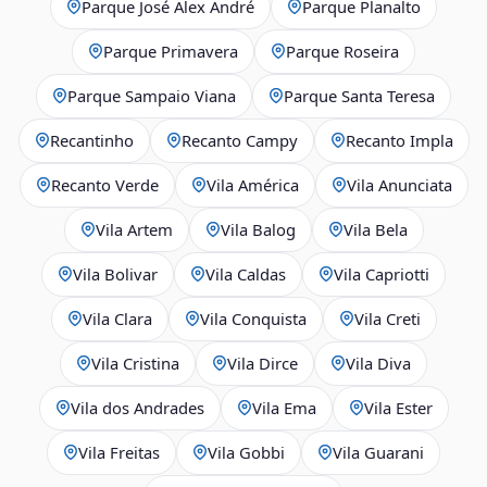
Parque José Alex André
Parque Planalto
Parque Primavera
Parque Roseira
Parque Sampaio Viana
Parque Santa Teresa
Recantinho
Recanto Campy
Recanto Impla
Recanto Verde
Vila América
Vila Anunciata
Vila Artem
Vila Balog
Vila Bela
Vila Bolivar
Vila Caldas
Vila Capriotti
Vila Clara
Vila Conquista
Vila Creti
Vila Cristina
Vila Dirce
Vila Diva
Vila dos Andrades
Vila Ema
Vila Ester
Vila Freitas
Vila Gobbi
Vila Guarani