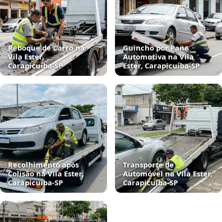
Reboque de Carro na
Guincho por Pane
Vila Ester,
Automotiva na Vila
Carapicuíba‑SP
Ester, Carapicuíba‑SP
Recolhimento após
Transporte de
Colisão na Vila Ester,
Automóvel na Vila Ester,
Carapicuíba‑SP
Carapicuíba‑SP