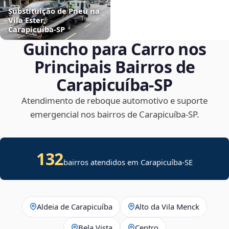
Substituição de Pneu na
Vila Ester,
Carapicuíba‑SP
Guincho para Carro nos
Principais Bairros de
Carapicuíba‑SP
Atendimento de reboque automotivo e suporte
emergencial nos bairros de Carapicuíba‑SP.
132
bairros atendidos em
Carapicuíba
-
SE
Aldeia de Carapicuíba
Alto da Vila Menck
Bela Vista
Centro