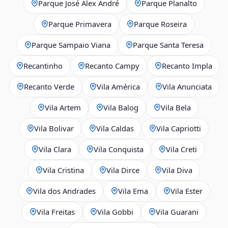
Parque José Alex André
Parque Planalto
Parque Primavera
Parque Roseira
Parque Sampaio Viana
Parque Santa Teresa
Recantinho
Recanto Campy
Recanto Impla
Recanto Verde
Vila América
Vila Anunciata
Vila Artem
Vila Balog
Vila Bela
Vila Bolivar
Vila Caldas
Vila Capriotti
Vila Clara
Vila Conquista
Vila Creti
Vila Cristina
Vila Dirce
Vila Diva
Vila dos Andrades
Vila Ema
Vila Ester
Vila Freitas
Vila Gobbi
Vila Guarani