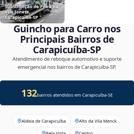
Substituição de Pneu na
Vila Janete,
Carapicuíba‑SP
Guincho para Carro nos
Principais Bairros de
Carapicuíba‑SP
Atendimento de reboque automotivo e suporte
emergencial nos bairros de Carapicuíba‑SP.
132
bairros atendidos em
Carapicuíba
-
SE
Aldeia de Carapicuíba
Alto da Vila Menck
Bela Vista
Centro