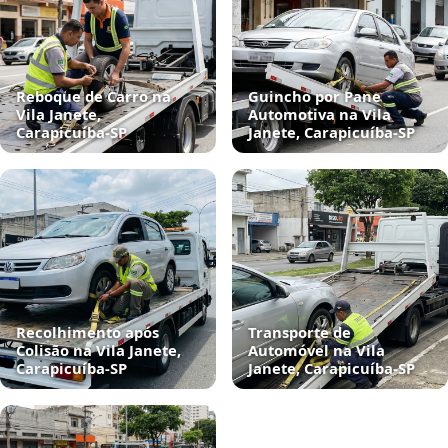
Reboque de Carro na
Guincho por Pane
Vila Janete,
Automotiva na Vila
Carapicuíba‑SP
Janete, Carapicuíba‑SP
Recolhimento após
Transporte de
Colisão na Vila Janete,
Automóvel na Vila
Carapicuíba‑SP
Janete, Carapicuíba‑SP