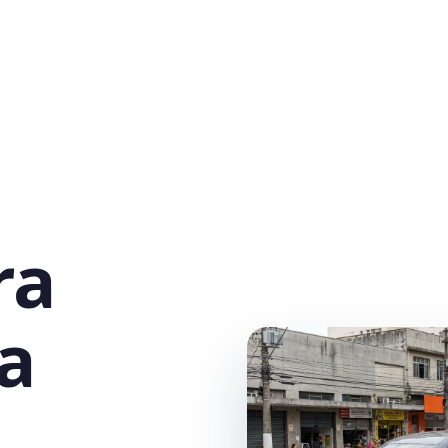
ra
la