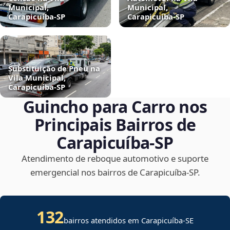
Municipal,
Municipal,
Carapicuíba‑SP
Carapicuíba‑SP
Substituição de Pneu na
Vila Municipal,
Carapicuíba‑SP
Guincho para Carro nos
Principais Bairros de
Carapicuíba‑SP
Atendimento de reboque automotivo e suporte
emergencial nos bairros de Carapicuíba‑SP.
132
bairros atendidos em
Carapicuíba
-
SE