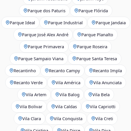
Parque dos Paturis
Parque Flórida
Parque Ideal
Parque Industrial
Parque Jandaia
Parque José Alex André
Parque Planalto
Parque Primavera
Parque Roseira
Parque Sampaio Viana
Parque Santa Teresa
Recantinho
Recanto Campy
Recanto Impla
Recanto Verde
Vila América
Vila Anunciata
Vila Artem
Vila Balog
Vila Bela
Vila Bolivar
Vila Caldas
Vila Capriotti
Vila Clara
Vila Conquista
Vila Creti
Vila Cristina
Vila Dirce
Vila Diva