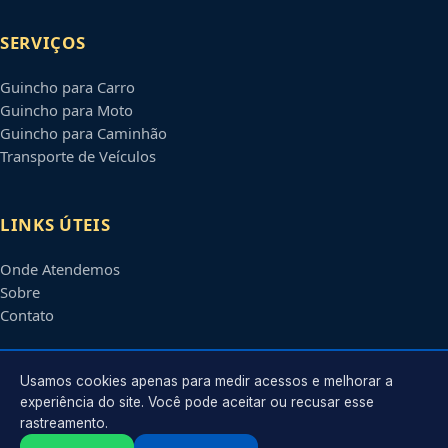
SERVIÇOS
Guincho para Carro
Guincho para Moto
Guincho para Caminhão
Transporte de Veículos
LINKS ÚTEIS
Onde Atendemos
Sobre
Contato
CONTATO
Usamos cookies apenas para medir acessos e melhorar a
experiência do site. Você pode aceitar ou recusar esse
rastreamento.
Atendimento em
Carapicuíba
-
SP
e regiões parceiras