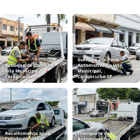
Guincho por Pane
Reboque de Carro na
Automotiva na Vila
Vila Municipal,
Municipal,
Carapicuíba‑SP
Carapicuíba‑SP
Recolhimento após
Transporte de
Colisão na Vila
Automóvel na Vila