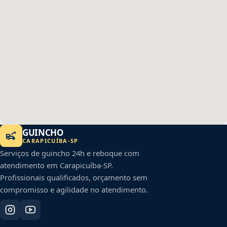
GUINCHO
CARAPICUÍBA
-
SP
Serviços de guincho 24h e reboque com
atendimento em
Carapicuíba
-
SP
.
Profissionais qualificados, orçamento sem
compromisso e agilidade no atendimento.