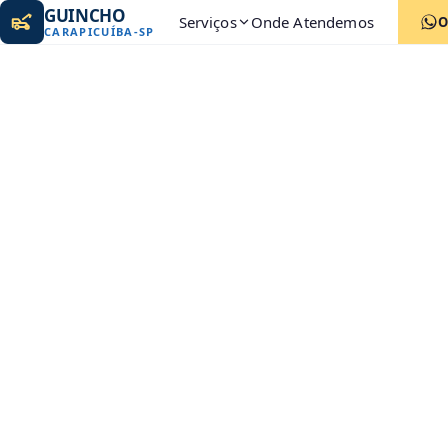
GUINCHO
Serviços
Onde Atendemos
O
CARAPICUÍBA
-
SP