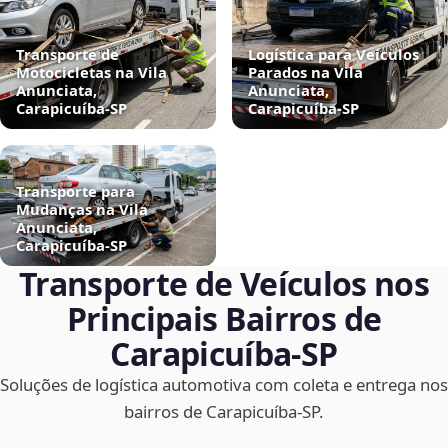
Transporte de
Logística para Veículos
Motocicletas na Vila
Parados na Vila
Anunciata,
Anunciata,
Carapicuíba‑SP
Carapicuíba‑SP
Transporte para
Mudanças na Vila
Anunciata,
Carapicuíba‑SP
Transporte de Veículos nos
Principais Bairros de
Carapicuíba‑SP
Soluções de logística automotiva com coleta e entrega nos
bairros de Carapicuíba‑SP.