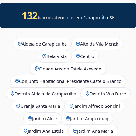
132
bairros atendidos em
Carapicuíba
-
SE
Aldeia de Carapicuíba
Alto da Vila Menck
Bela Vista
Centro
Cidade Ariston Estela Azevedo
Conjunto Habitacional Presidente Castelo Branco
Distrito Aldeia de Carapicuíba
Distrito Vila Dirce
Granja Santa Maria
Jardim Alfredo Soncini
Jardim Alice
Jardim Ampermag
Jardim Ana Estela
Jardim Ana Maria