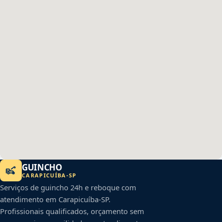
GUINCHO
CARAPICUÍBA
-
SP
Serviços de guincho 24h e reboque com
atendimento em
Carapicuíba
-
SP
.
Profissionais qualificados, orçamento sem