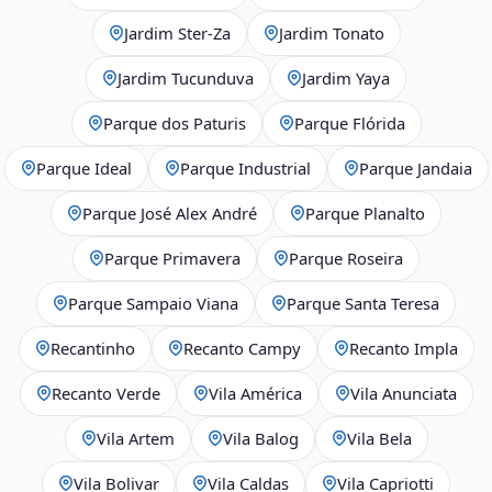
Jardim Ster‑Za
Jardim Tonato
Jardim Tucunduva
Jardim Yaya
Parque dos Paturis
Parque Flórida
Parque Ideal
Parque Industrial
Parque Jandaia
Parque José Alex André
Parque Planalto
Parque Primavera
Parque Roseira
Parque Sampaio Viana
Parque Santa Teresa
Recantinho
Recanto Campy
Recanto Impla
Recanto Verde
Vila América
Vila Anunciata
Vila Artem
Vila Balog
Vila Bela
Vila Bolivar
Vila Caldas
Vila Capriotti