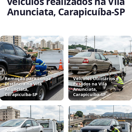
veículos realizados na Vila
Anunciata, Carapicuíba‑SP
Remoção para Longa
Veículos Utilitários e
Distância na Vila
Pesados na Vila
Anunciata,
Anunciata,
Carapicuíba‑SP
Carapicuíba‑SP