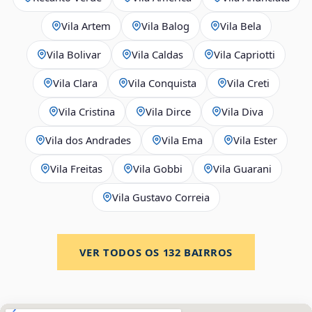
Vila Artem
Vila Balog
Vila Bela
Vila Bolivar
Vila Caldas
Vila Capriotti
Vila Clara
Vila Conquista
Vila Creti
Vila Cristina
Vila Dirce
Vila Diva
Vila dos Andrades
Vila Ema
Vila Ester
Vila Freitas
Vila Gobbi
Vila Guarani
Vila Gustavo Correia
VER TODOS OS
132
BAIRROS