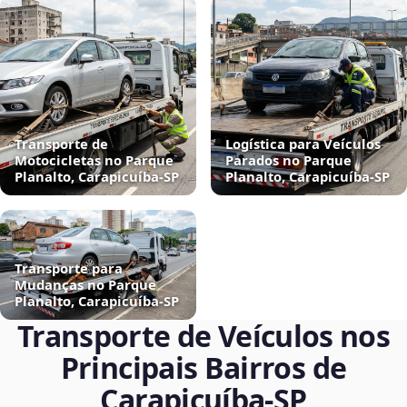
Transporte de
Logística para Veículos
Motocicletas no Parque
Parados no Parque
Planalto, Carapicuíba‑SP
Planalto, Carapicuíba‑SP
Transporte para
Mudanças no Parque
Planalto, Carapicuíba‑SP
Transporte de Veículos nos
Principais Bairros de
Carapicuíba‑SP