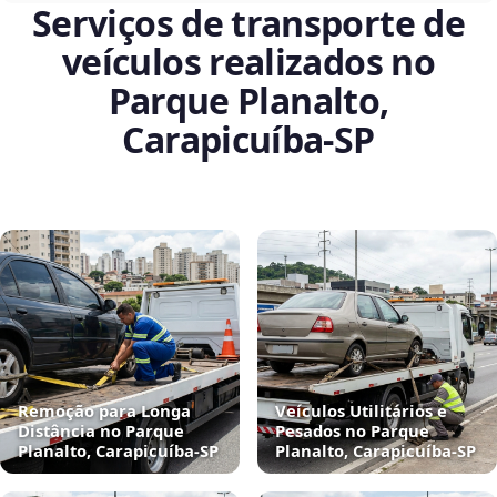
Serviços de transporte de
veículos realizados no
Parque Planalto,
Carapicuíba‑SP
Remoção para Longa
Veículos Utilitários e
Distância no Parque
Pesados no Parque
Planalto, Carapicuíba‑SP
Planalto, Carapicuíba‑SP