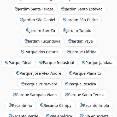
Jardim Santa Tereza
Jardim Santo Estêvão
Jardim São Daniel
Jardim São Pedro
Jardim Ster‑Za
Jardim Tonato
Jardim Tucunduva
Jardim Yaya
Parque dos Paturis
Parque Flórida
Parque Ideal
Parque Industrial
Parque Jandaia
Parque José Alex André
Parque Planalto
Parque Primavera
Parque Roseira
Parque Sampaio Viana
Parque Santa Teresa
Recantinho
Recanto Campy
Recanto Impla
Recanto Verde
Vila América
Vila Anunciata