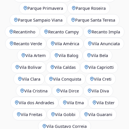
Parque Primavera
Parque Roseira
Parque Sampaio Viana
Parque Santa Teresa
Recantinho
Recanto Campy
Recanto Impla
Recanto Verde
Vila América
Vila Anunciata
Vila Artem
Vila Balog
Vila Bela
Vila Bolivar
Vila Caldas
Vila Capriotti
Vila Clara
Vila Conquista
Vila Creti
Vila Cristina
Vila Dirce
Vila Diva
Vila dos Andrades
Vila Ema
Vila Ester
Vila Freitas
Vila Gobbi
Vila Guarani
Vila Gustavo Correia