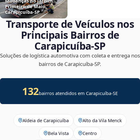
Mudanças no Jardim
Primeiro de Maio,
Carapicuíba‑SP
Transporte de Veículos nos
Principais Bairros de
Carapicuíba‑SP
Soluções de logística automotiva com coleta e entrega nos
bairros de Carapicuíba‑SP.
132
bairros atendidos em
Carapicuíba
-
SE
Aldeia de Carapicuíba
Alto da Vila Menck
Bela Vista
Centro