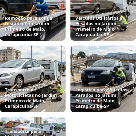
Remoção para Longa
Veículos Utilitários e
Distância no Jardim
Pesados no Jardim
Primeiro de Maio,
Primeiro de Maio,
Carapicuíba‑SP
Carapicuíba‑SP
Transporte de
Logística para Veículos
Motocicletas no Jardim
Parados no Jardim
Primeiro de Maio,
Primeiro de Maio,
Carapicuíba‑SP
Carapicuíba‑SP
Transporte para