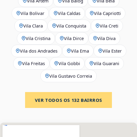
Vila Artem
Vila Balog
Vila Bela
Vila Bolivar
Vila Caldas
Vila Capriotti
Vila Clara
Vila Conquista
Vila Creti
Vila Cristina
Vila Dirce
Vila Diva
Vila dos Andrades
Vila Ema
Vila Ester
Vila Freitas
Vila Gobbi
Vila Guarani
Vila Gustavo Correia
VER TODOS OS
132
BAIRROS