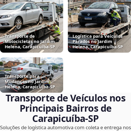
Transporte de
Logística para Veículos
Motocicletas no Jardim
Parados no Jardim
Helena, Carapicuíba‑SP
Helena, Carapicuíba‑SP
Transporte para
Mudanças no Jardim
Helena, Carapicuíba‑SP
Transporte de Veículos nos
Principais Bairros de
Carapicuíba‑SP
Soluções de logística automotiva com coleta e entrega nos