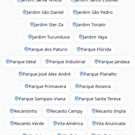
Jardim São Daniel
Jardim São Pedro
Jardim Ster‑Za
Jardim Tonato
Jardim Tucunduva
Jardim Yaya
Parque dos Paturis
Parque Flórida
Parque Ideal
Parque Industrial
Parque Jandaia
Parque José Alex André
Parque Planalto
Parque Primavera
Parque Roseira
Parque Sampaio Viana
Parque Santa Teresa
Recantinho
Recanto Campy
Recanto Impla
Recanto Verde
Vila América
Vila Anunciata