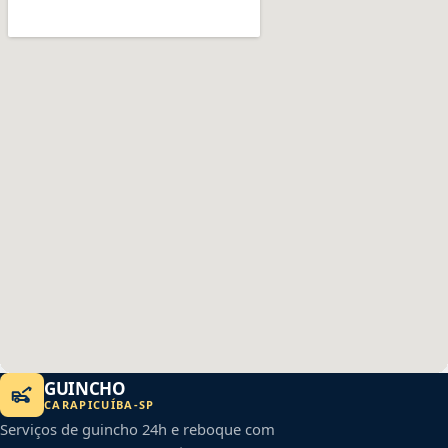
GUINCHO
CARAPICUÍBA
-
SP
Serviços de guincho 24h e reboque com