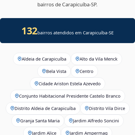
bairros de Carapicuíba‑SP.
132
bairros atendidos em
Carapicuíba
-
SE
Aldeia de Carapicuíba
Alto da Vila Menck
Bela Vista
Centro
Cidade Ariston Estela Azevedo
Conjunto Habitacional Presidente Castelo Branco
Distrito Aldeia de Carapicuíba
Distrito Vila Dirce
Granja Santa Maria
Jardim Alfredo Soncini
Jardim Alice
Jardim Ampermag