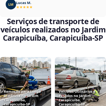
Lucas M.
LM
Serviços de transporte de
veículos realizados no Jardim
Carapicuíba, Carapicuíba‑SP
Remoção para Longa
Veículos Utilitários e
Distância no Jardim
Pesados no Jardim
Carapicuíba,
Carapicuíba,
Carapicuíba‑SP
Carapicuíba‑SP