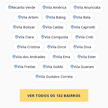
Recanto Verde
Vila América
Vila Anunciata
Vila Artem
Vila Balog
Vila Bela
Vila Bolivar
Vila Caldas
Vila Capriotti
Vila Clara
Vila Conquista
Vila Creti
Vila Cristina
Vila Dirce
Vila Diva
Vila dos Andrades
Vila Ema
Vila Ester
Vila Freitas
Vila Gobbi
Vila Guarani
Vila Gustavo Correia
VER TODOS OS
132
BAIRROS