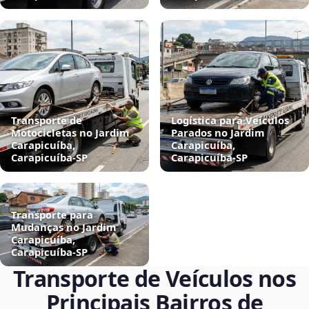
Transporte de
Logística para Veículos
Motocicletas no Jardim
Parados no Jardim
Carapicuíba,
Carapicuíba,
Carapicuíba‑SP
Carapicuíba‑SP
Transporte para
Mudanças no Jardim
Carapicuíba,
Carapicuíba‑SP
Transporte de Veículos nos
Principais Bairros de