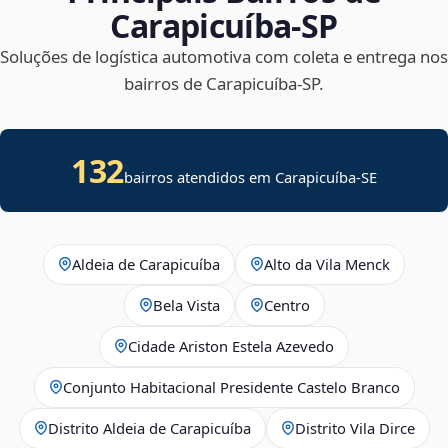
Carapicuíba‑SP
Soluções de logística automotiva com coleta e entrega nos
bairros de Carapicuíba‑SP.
132
bairros atendidos em
Carapicuíba
-
SE
Aldeia de Carapicuíba
Alto da Vila Menck
Bela Vista
Centro
Cidade Ariston Estela Azevedo
Conjunto Habitacional Presidente Castelo Branco
Distrito Aldeia de Carapicuíba
Distrito Vila Dirce