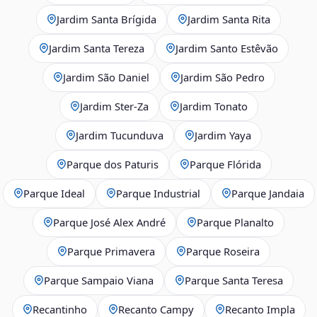
Jardim Santa Brígida
Jardim Santa Rita
Jardim Santa Tereza
Jardim Santo Estêvão
Jardim São Daniel
Jardim São Pedro
Jardim Ster‑Za
Jardim Tonato
Jardim Tucunduva
Jardim Yaya
Parque dos Paturis
Parque Flórida
Parque Ideal
Parque Industrial
Parque Jandaia
Parque José Alex André
Parque Planalto
Parque Primavera
Parque Roseira
Parque Sampaio Viana
Parque Santa Teresa
Recantinho
Recanto Campy
Recanto Impla