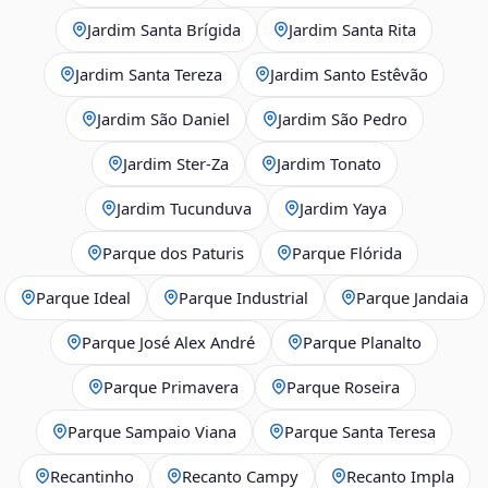
Jardim Santa Brígida
Jardim Santa Rita
Jardim Santa Tereza
Jardim Santo Estêvão
Jardim São Daniel
Jardim São Pedro
Jardim Ster‑Za
Jardim Tonato
Jardim Tucunduva
Jardim Yaya
Parque dos Paturis
Parque Flórida
Parque Ideal
Parque Industrial
Parque Jandaia
Parque José Alex André
Parque Planalto
Parque Primavera
Parque Roseira
Parque Sampaio Viana
Parque Santa Teresa
Recantinho
Recanto Campy
Recanto Impla