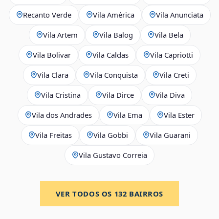
Recanto Verde
Vila América
Vila Anunciata
Vila Artem
Vila Balog
Vila Bela
Vila Bolivar
Vila Caldas
Vila Capriotti
Vila Clara
Vila Conquista
Vila Creti
Vila Cristina
Vila Dirce
Vila Diva
Vila dos Andrades
Vila Ema
Vila Ester
Vila Freitas
Vila Gobbi
Vila Guarani
Vila Gustavo Correia
VER TODOS OS
132
BAIRROS