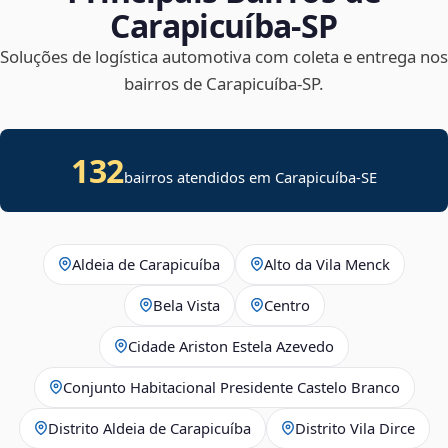
Carapicuíba‑SP
Soluções de logística automotiva com coleta e entrega nos
bairros de Carapicuíba‑SP.
132
bairros atendidos em
Carapicuíba
-
SE
Aldeia de Carapicuíba
Alto da Vila Menck
Bela Vista
Centro
Cidade Ariston Estela Azevedo
Conjunto Habitacional Presidente Castelo Branco
Distrito Aldeia de Carapicuíba
Distrito Vila Dirce