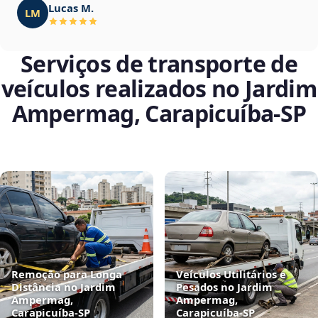
Lucas M.
LM
Serviços de transporte de
veículos realizados no Jardim
Ampermag, Carapicuíba‑SP
Remoção para Longa
Veículos Utilitários e
Distância no Jardim
Pesados no Jardim
Ampermag,
Ampermag,
Carapicuíba‑SP
Carapicuíba‑SP