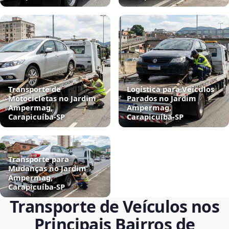
Transporte de
Logística para Veículos
Motocicletas no Jardim
Parados no Jardim
Ampermag,
Ampermag,
Carapicuíba‑SP
Carapicuíba‑SP
Transporte para
Mudanças no Jardim
Ampermag,
Carapicuíba‑SP
Transporte de Veículos nos
Principais Bairros de