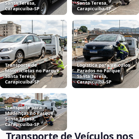
Santa Teresa,
Santa Teresa,
Carapicuíba‑SP
Carapicuíba‑SP
Transporte de
Logística para Veículos
Motocicletas no Parque
Parados no Parque
Santa Teresa,
Santa Teresa,
Carapicuíba‑SP
Carapicuíba‑SP
Transporte para
Mudanças no Parque
Santa Teresa,
Carapicuíba‑SP
Transporte de Veículos nos