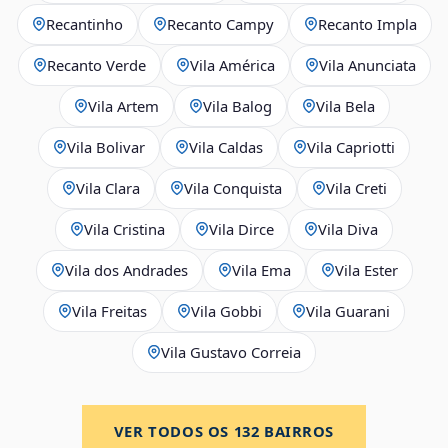
Recantinho
Recanto Campy
Recanto Impla
Recanto Verde
Vila América
Vila Anunciata
Vila Artem
Vila Balog
Vila Bela
Vila Bolivar
Vila Caldas
Vila Capriotti
Vila Clara
Vila Conquista
Vila Creti
Vila Cristina
Vila Dirce
Vila Diva
Vila dos Andrades
Vila Ema
Vila Ester
Vila Freitas
Vila Gobbi
Vila Guarani
Vila Gustavo Correia
VER TODOS OS
132
BAIRROS