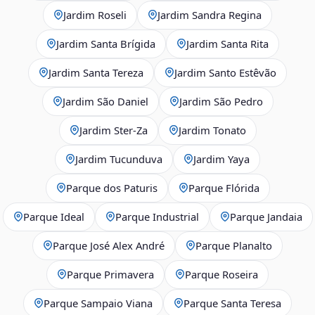
Jardim Roseli
Jardim Sandra Regina
Jardim Santa Brígida
Jardim Santa Rita
Jardim Santa Tereza
Jardim Santo Estêvão
Jardim São Daniel
Jardim São Pedro
Jardim Ster‑Za
Jardim Tonato
Jardim Tucunduva
Jardim Yaya
Parque dos Paturis
Parque Flórida
Parque Ideal
Parque Industrial
Parque Jandaia
Parque José Alex André
Parque Planalto
Parque Primavera
Parque Roseira
Parque Sampaio Viana
Parque Santa Teresa