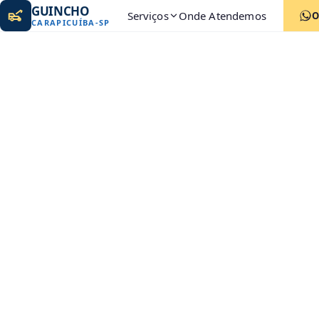
GUINCHO
Serviços
Onde Atendemos
O
CARAPICUÍBA
-
SP