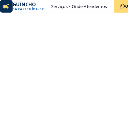
GUINCHO
Serviços
Onde Atendemos
O
CARAPICUÍBA
-
SP