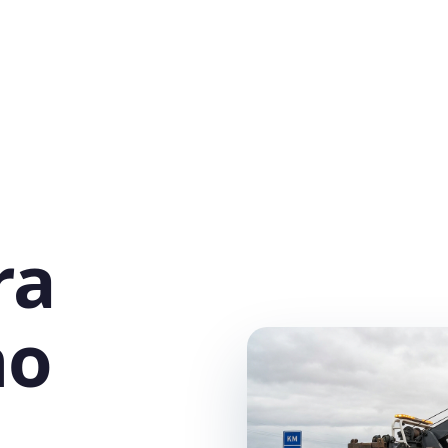
ra
no