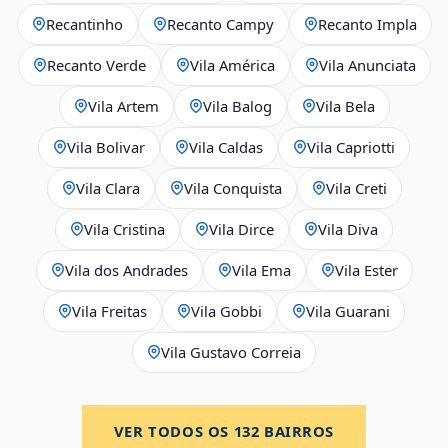
Recantinho
Recanto Campy
Recanto Impla
Recanto Verde
Vila América
Vila Anunciata
Vila Artem
Vila Balog
Vila Bela
Vila Bolivar
Vila Caldas
Vila Capriotti
Vila Clara
Vila Conquista
Vila Creti
Vila Cristina
Vila Dirce
Vila Diva
Vila dos Andrades
Vila Ema
Vila Ester
Vila Freitas
Vila Gobbi
Vila Guarani
Vila Gustavo Correia
VER TODOS OS
132
BAIRROS