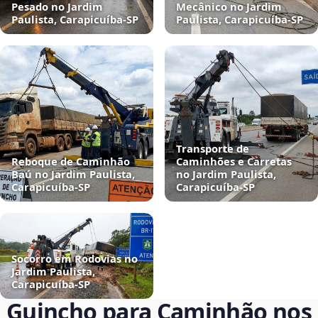
Pesado no Jardim
Mecânico no Jardim
Paulista, Carapicuíba‑SP
Paulista, Carapicuíba‑SP
Transporte de
Reboque de Caminhão
Caminhões e Carretas
Baú no Jardim Paulista,
no Jardim Paulista,
Carapicuíba‑SP
Carapicuíba‑SP
Socorro em Rodovias no
Jardim Paulista,
Carapicuíba‑SP
Guincho para Caminhão nos