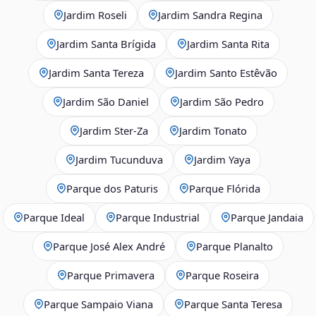
Jardim Roseli
Jardim Sandra Regina
Jardim Santa Brígida
Jardim Santa Rita
Jardim Santa Tereza
Jardim Santo Estêvão
Jardim São Daniel
Jardim São Pedro
Jardim Ster‑Za
Jardim Tonato
Jardim Tucunduva
Jardim Yaya
Parque dos Paturis
Parque Flórida
Parque Ideal
Parque Industrial
Parque Jandaia
Parque José Alex André
Parque Planalto
Parque Primavera
Parque Roseira
Parque Sampaio Viana
Parque Santa Teresa