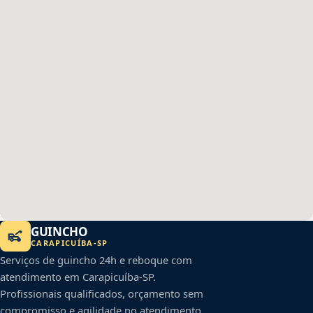
GUINCHO
CARAPICUÍBA
-
SP
Serviços de guincho 24h e reboque com
atendimento em
Carapicuíba
-
SP
.
Profissionais qualificados, orçamento sem
compromisso e agilidade no atendimento.