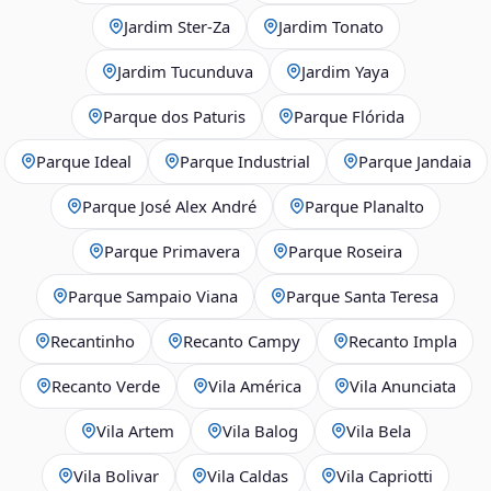
Jardim Ster‑Za
Jardim Tonato
Jardim Tucunduva
Jardim Yaya
Parque dos Paturis
Parque Flórida
Parque Ideal
Parque Industrial
Parque Jandaia
Parque José Alex André
Parque Planalto
Parque Primavera
Parque Roseira
Parque Sampaio Viana
Parque Santa Teresa
Recantinho
Recanto Campy
Recanto Impla
Recanto Verde
Vila América
Vila Anunciata
Vila Artem
Vila Balog
Vila Bela
Vila Bolivar
Vila Caldas
Vila Capriotti