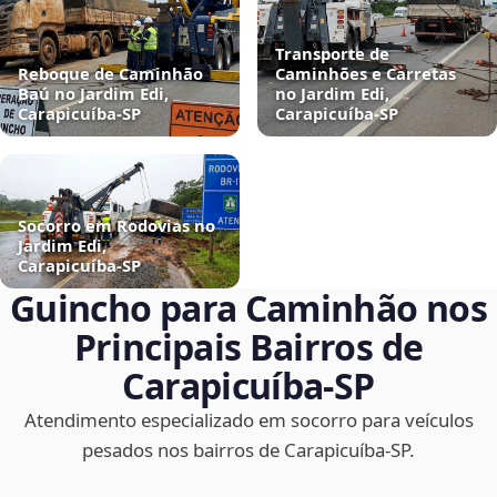
Transporte de
Reboque de Caminhão
Caminhões e Carretas
Baú no Jardim Edi,
no Jardim Edi,
Carapicuíba‑SP
Carapicuíba‑SP
Socorro em Rodovias no
Jardim Edi,
Carapicuíba‑SP
Guincho para Caminhão nos
Principais Bairros de
Carapicuíba‑SP
Atendimento especializado em socorro para veículos
pesados nos bairros de Carapicuíba‑SP.