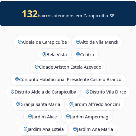
132
bairros atendidos em
Carapicuíba
-
SE
Aldeia de Carapicuíba
Alto da Vila Menck
Bela Vista
Centro
Cidade Ariston Estela Azevedo
Conjunto Habitacional Presidente Castelo Branco
Distrito Aldeia de Carapicuíba
Distrito Vila Dirce
Granja Santa Maria
Jardim Alfredo Soncini
Jardim Alice
Jardim Ampermag
Jardim Ana Estela
Jardim Ana Maria