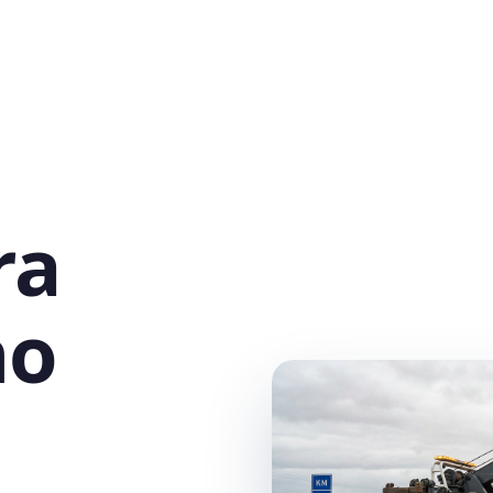
ra
no