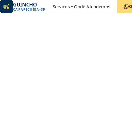
GUINCHO
Serviços
Onde Atendemos
O
CARAPICUÍBA
-
SP