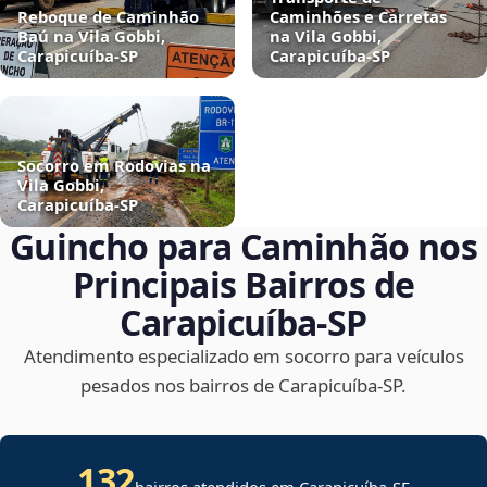
Reboque de Caminhão
Caminhões e Carretas
Baú na Vila Gobbi,
na Vila Gobbi,
Carapicuíba‑SP
Carapicuíba‑SP
Socorro em Rodovias na
Vila Gobbi,
Carapicuíba‑SP
Guincho para Caminhão nos
Principais Bairros de
Carapicuíba‑SP
Atendimento especializado em socorro para veículos
pesados nos bairros de Carapicuíba‑SP.
132
bairros atendidos em
Carapicuíba
-
SE