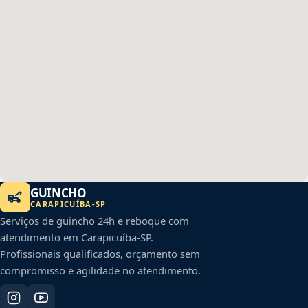
GUINCHO
CARAPICUÍBA
-
SP
Serviços de guincho 24h e reboque com
atendimento em
Carapicuíba
-
SP
.
Profissionais qualificados, orçamento sem
compromisso e agilidade no atendimento.