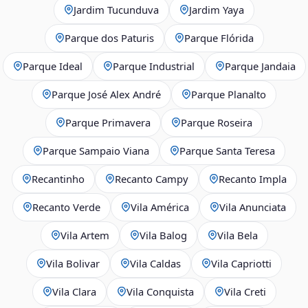
Jardim Tucunduva
Jardim Yaya
Parque dos Paturis
Parque Flórida
Parque Ideal
Parque Industrial
Parque Jandaia
Parque José Alex André
Parque Planalto
Parque Primavera
Parque Roseira
Parque Sampaio Viana
Parque Santa Teresa
Recantinho
Recanto Campy
Recanto Impla
Recanto Verde
Vila América
Vila Anunciata
Vila Artem
Vila Balog
Vila Bela
Vila Bolivar
Vila Caldas
Vila Capriotti
Vila Clara
Vila Conquista
Vila Creti