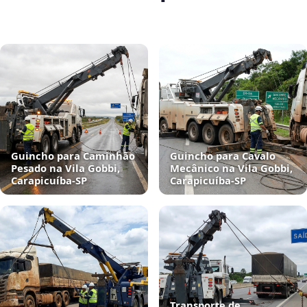
Guincho para Caminhão
Guincho para Cavalo
Pesado na Vila Gobbi,
Mecânico na Vila Gobbi,
Carapicuíba‑SP
Carapicuíba‑SP
Transporte de