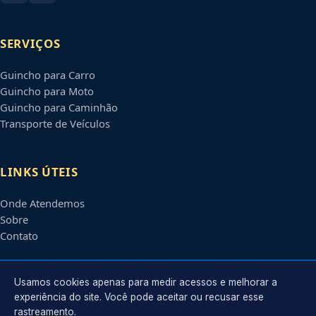
SERVIÇOS
Guincho para Carro
Guincho para Moto
Guincho para Caminhão
Transporte de Veículos
LINKS ÚTEIS
Onde Atendemos
Sobre
Contato
CONTATO
Usamos cookies apenas para medir acessos e melhorar a
experiência do site. Você pode aceitar ou recusar esse
rastreamento.
Atendimento em
Carapicuíba
-
SP
e regiões parceiras