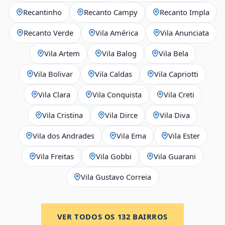
Recantinho
Recanto Campy
Recanto Impla
Recanto Verde
Vila América
Vila Anunciata
Vila Artem
Vila Balog
Vila Bela
Vila Bolivar
Vila Caldas
Vila Capriotti
Vila Clara
Vila Conquista
Vila Creti
Vila Cristina
Vila Dirce
Vila Diva
Vila dos Andrades
Vila Ema
Vila Ester
Vila Freitas
Vila Gobbi
Vila Guarani
Vila Gustavo Correia
VER TODOS OS
132
BAIRROS