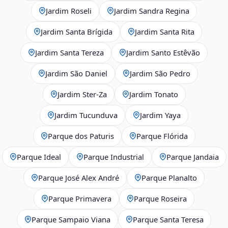
Jardim Roseli
Jardim Sandra Regina
Jardim Santa Brígida
Jardim Santa Rita
Jardim Santa Tereza
Jardim Santo Estêvão
Jardim São Daniel
Jardim São Pedro
Jardim Ster‑Za
Jardim Tonato
Jardim Tucunduva
Jardim Yaya
Parque dos Paturis
Parque Flórida
Parque Ideal
Parque Industrial
Parque Jandaia
Parque José Alex André
Parque Planalto
Parque Primavera
Parque Roseira
Parque Sampaio Viana
Parque Santa Teresa