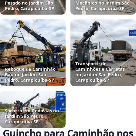
Pesado no Jardim São
Mecânico no Jardim São
Pedro, Carapicuíba‑SP
Pedro, Carapicuíba‑SP
Transporte de
Reboque de Caminhão
Caminhões e Carretas
Baú no Jardim São
no Jardim São Pedro,
Pedro, Carapicuíba‑SP
Carapicuíba‑SP
Socorro em Rodovias no
Jardim São Pedro,
Carapicuíba‑SP
Guincho para Caminhão nos