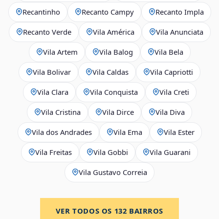
Recantinho
Recanto Campy
Recanto Impla
Recanto Verde
Vila América
Vila Anunciata
Vila Artem
Vila Balog
Vila Bela
Vila Bolivar
Vila Caldas
Vila Capriotti
Vila Clara
Vila Conquista
Vila Creti
Vila Cristina
Vila Dirce
Vila Diva
Vila dos Andrades
Vila Ema
Vila Ester
Vila Freitas
Vila Gobbi
Vila Guarani
Vila Gustavo Correia
VER TODOS OS
132
BAIRROS