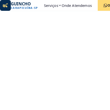
GUINCHO
Serviços
Onde Atendemos
O
CARAPICUÍBA
-
SP