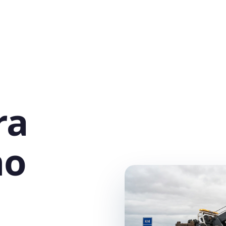
ra
no