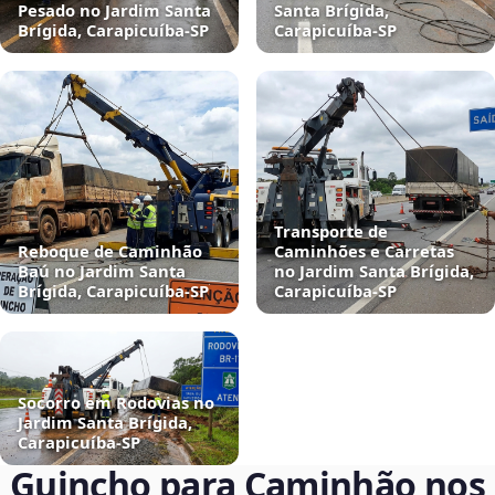
Pesado no Jardim Santa
Santa Brígida,
Brígida, Carapicuíba‑SP
Carapicuíba‑SP
Transporte de
Reboque de Caminhão
Caminhões e Carretas
Baú no Jardim Santa
no Jardim Santa Brígida,
Brígida, Carapicuíba‑SP
Carapicuíba‑SP
Socorro em Rodovias no
Jardim Santa Brígida,
Carapicuíba‑SP
Guincho para Caminhão nos