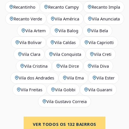
Recantinho
Recanto Campy
Recanto Impla
Recanto Verde
Vila América
Vila Anunciata
Vila Artem
Vila Balog
Vila Bela
Vila Bolivar
Vila Caldas
Vila Capriotti
Vila Clara
Vila Conquista
Vila Creti
Vila Cristina
Vila Dirce
Vila Diva
Vila dos Andrades
Vila Ema
Vila Ester
Vila Freitas
Vila Gobbi
Vila Guarani
Vila Gustavo Correia
VER TODOS OS
132
BAIRROS