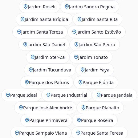
Jardim Roseli
Jardim Sandra Regina
Jardim Santa Brígida
Jardim Santa Rita
Jardim Santa Tereza
Jardim Santo Estêvão
Jardim São Daniel
Jardim São Pedro
Jardim Ster‑Za
Jardim Tonato
Jardim Tucunduva
Jardim Yaya
Parque dos Paturis
Parque Flórida
Parque Ideal
Parque Industrial
Parque Jandaia
Parque José Alex André
Parque Planalto
Parque Primavera
Parque Roseira
Parque Sampaio Viana
Parque Santa Teresa