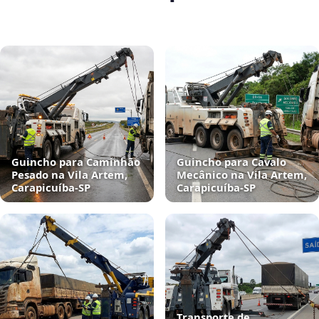
Guincho para Caminhão
Guincho para Cavalo
Pesado na Vila Artem,
Mecânico na Vila Artem,
Carapicuíba‑SP
Carapicuíba‑SP
Transporte de