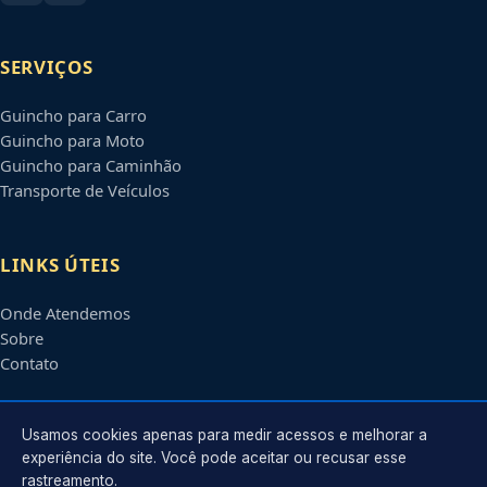
SERVIÇOS
Guincho para Carro
Guincho para Moto
Guincho para Caminhão
Transporte de Veículos
LINKS ÚTEIS
Onde Atendemos
Sobre
Contato
CONTATO
Usamos cookies apenas para medir acessos e melhorar a
experiência do site. Você pode aceitar ou recusar esse
rastreamento.
Atendimento em
Carapicuíba
-
SP
e regiões parceiras