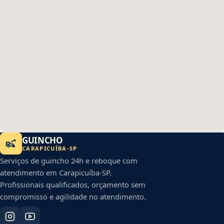
GUINCHO
CARAPICUÍBA
-
SP
Serviços de guincho 24h e reboque com
atendimento em
Carapicuíba
-
SP
.
Profissionais qualificados, orçamento sem
compromisso e agilidade no atendimento.