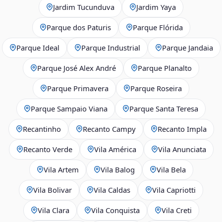
Jardim Tucunduva
Jardim Yaya
Parque dos Paturis
Parque Flórida
Parque Ideal
Parque Industrial
Parque Jandaia
Parque José Alex André
Parque Planalto
Parque Primavera
Parque Roseira
Parque Sampaio Viana
Parque Santa Teresa
Recantinho
Recanto Campy
Recanto Impla
Recanto Verde
Vila América
Vila Anunciata
Vila Artem
Vila Balog
Vila Bela
Vila Bolivar
Vila Caldas
Vila Capriotti
Vila Clara
Vila Conquista
Vila Creti