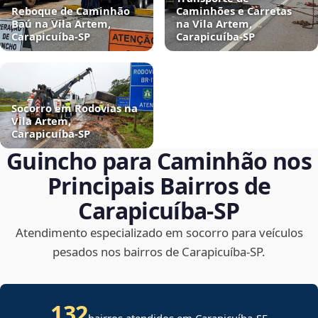
Reboque de Caminhão
Caminhões e Carretas
Baú na Vila Artem,
na Vila Artem,
Carapicuíba‑SP
Carapicuíba‑SP
Socorro em Rodovias na
Vila Artem,
Carapicuíba‑SP
Guincho para Caminhão nos
Principais Bairros de
Carapicuíba‑SP
Atendimento especializado em socorro para veículos
pesados nos bairros de Carapicuíba‑SP.
132
bairros atendidos em
Carapicuíba
-
SE