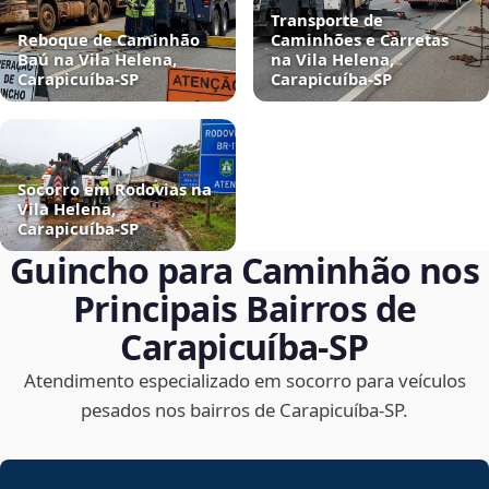
Transporte de
Reboque de Caminhão
Caminhões e Carretas
Baú na Vila Helena,
na Vila Helena,
Carapicuíba‑SP
Carapicuíba‑SP
Socorro em Rodovias na
Vila Helena,
Carapicuíba‑SP
Guincho para Caminhão nos
Principais Bairros de
Carapicuíba‑SP
Atendimento especializado em socorro para veículos
pesados nos bairros de Carapicuíba‑SP.