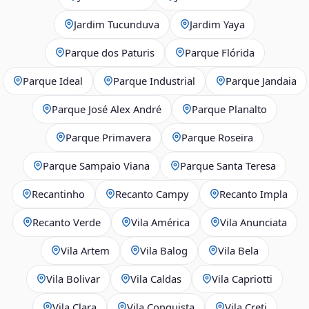
Jardim Tucunduva
Jardim Yaya
Parque dos Paturis
Parque Flórida
Parque Ideal
Parque Industrial
Parque Jandaia
Parque José Alex André
Parque Planalto
Parque Primavera
Parque Roseira
Parque Sampaio Viana
Parque Santa Teresa
Recantinho
Recanto Campy
Recanto Impla
Recanto Verde
Vila América
Vila Anunciata
Vila Artem
Vila Balog
Vila Bela
Vila Bolivar
Vila Caldas
Vila Capriotti
Vila Clara
Vila Conquista
Vila Creti