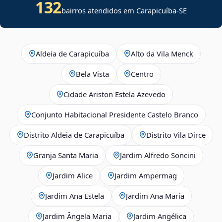
132
bairros atendidos em
Carapicuíba
-
SE
Aldeia de Carapicuíba
Alto da Vila Menck
Bela Vista
Centro
Cidade Ariston Estela Azevedo
Conjunto Habitacional Presidente Castelo Branco
Distrito Aldeia de Carapicuíba
Distrito Vila Dirce
Granja Santa Maria
Jardim Alfredo Soncini
Jardim Alice
Jardim Ampermag
Jardim Ana Estela
Jardim Ana Maria
Jardim Ângela Maria
Jardim Angélica