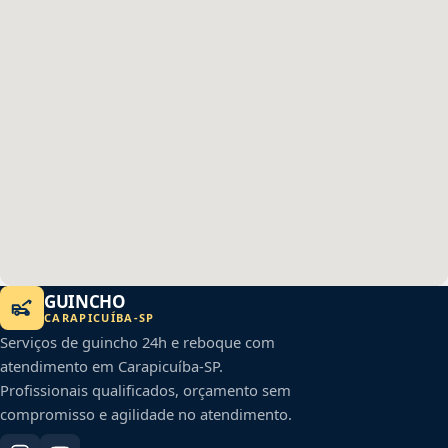
GUINCHO
CARAPICUÍBA
-
SP
Serviços de guincho 24h e reboque com
atendimento em
Carapicuíba
-
SP
.
Profissionais qualificados, orçamento sem
compromisso e agilidade no atendimento.