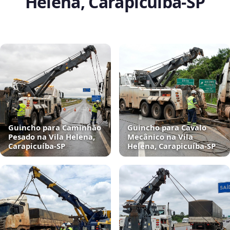
Helena, Carapicuíba‑SP
Guincho para Caminhão
Guincho para Cavalo
Pesado na Vila Helena,
Mecânico na Vila
Carapicuíba‑SP
Helena, Carapicuíba‑SP