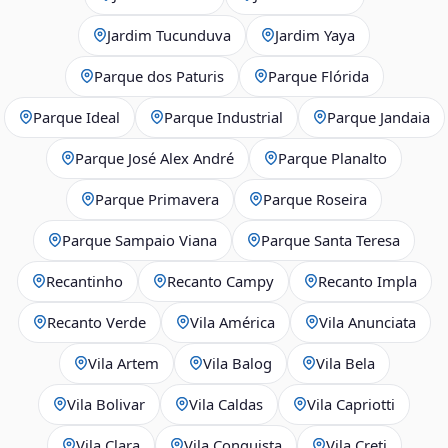
Jardim Tucunduva
Jardim Yaya
Parque dos Paturis
Parque Flórida
Parque Ideal
Parque Industrial
Parque Jandaia
Parque José Alex André
Parque Planalto
Parque Primavera
Parque Roseira
Parque Sampaio Viana
Parque Santa Teresa
Recantinho
Recanto Campy
Recanto Impla
Recanto Verde
Vila América
Vila Anunciata
Vila Artem
Vila Balog
Vila Bela
Vila Bolivar
Vila Caldas
Vila Capriotti
Vila Clara
Vila Conquista
Vila Creti