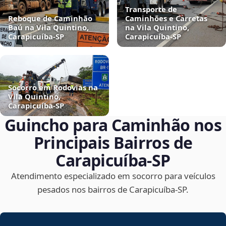
Transporte de
Reboque de Caminhão
Caminhões e Carretas
Baú na Vila Quintino,
na Vila Quintino,
Carapicuíba‑SP
Carapicuíba‑SP
Socorro em Rodovias na
Vila Quintino,
Carapicuíba‑SP
Guincho para Caminhão nos
Principais Bairros de
Carapicuíba‑SP
Atendimento especializado em socorro para veículos
pesados nos bairros de Carapicuíba‑SP.