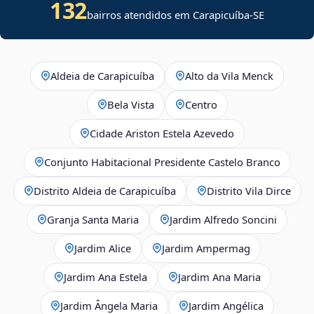
132
bairros atendidos em
Carapicuíba
-
SE
Aldeia de Carapicuíba
Alto da Vila Menck
Bela Vista
Centro
Cidade Ariston Estela Azevedo
Conjunto Habitacional Presidente Castelo Branco
Distrito Aldeia de Carapicuíba
Distrito Vila Dirce
Granja Santa Maria
Jardim Alfredo Soncini
Jardim Alice
Jardim Ampermag
Jardim Ana Estela
Jardim Ana Maria
Jardim Ângela Maria
Jardim Angélica