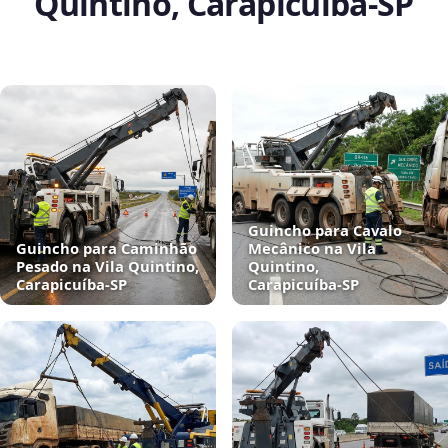
Quintino, Carapicuíba‑SP
Guincho para Cavalo
Guincho para Caminhão
Mecânico na Vila
Pesado na Vila Quintino,
Quintino,
Carapicuíba‑SP
Carapicuíba‑SP