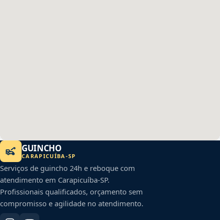
GUINCHO
CARAPICUÍBA
-
SP
Serviços de guincho 24h e reboque com
atendimento em
Carapicuíba
-
SP
.
Profissionais qualificados, orçamento sem
compromisso e agilidade no atendimento.